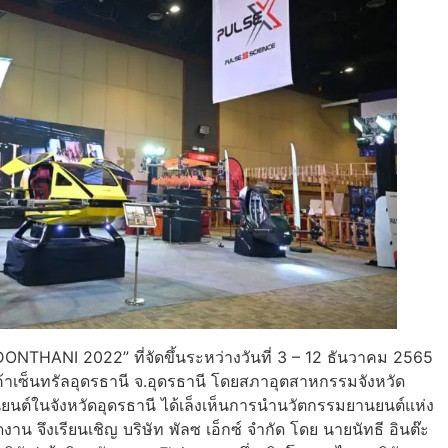
THANI 2022” ที่จัดขึ้นระหว่างวันที่ 3 – 12 ธันวาคม 2565
ค้าเซ็นทรัลอุดรธานี จ.อุดรธานี โดยสภาอุตสาหกรรมจังหวัด
านยนต์ในจังหวัดอุดรธานี ได้เล็งเห็นการนำนวัตกรรมยานยนต์แห่ง
น จึงเรียนเชิญ บริษัท พัลซ เอ็กซ์ จำกัด โดย นายนัทธี อินต๊ะ