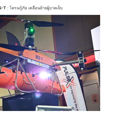
S-T
: โดรนกู้ภัย เคลื่อนย้ายผู้บาดเจ็บ