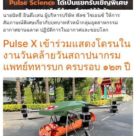
นายนัทธี อินต๊ะเสน ผู้บริหารบริษัท พัลซ ไซเอนซ์ ให้การ
สัมภาษณ์พิเศษเกี่ยวกับบทบาทหัวหน้ากลุ่มอุตสาหกรรม
อากาศยานฉลาด ปฏิบัติการในอากาศและขอบโลก
Pulse X เข้าร่วมแสดงโดรนใน
งานวันคล้ายวันสถาปนากรม
แพทย์ทหารบก ครบรอบ ๑๒๓ ปี