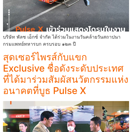
บริษัท พัลซ เอ็กซ์ จำกัด ได้ร่วมในงานวันคล้ายวันสถาปนา
กรมแพทย์ทหารบก ครบรอบ ๑๒๓ ปี
สุดเซอร์ไพรส์กับแขก
Exclusive ชื่อดังระดับประเทศ
ที่ได้มาร่วมสัมผัสนวัตกรรมแห่ง
อนาคตที่บูธ Pulse X