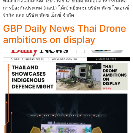
พลอากาศเอกมานัต วงษ์วาทย์ นายกสมาคมอุตสาหกรรมเพื่อ
การป้องกันประเทศ (สอป.) ได้เข้าเยี่ยมชมบริษัท พัลซ ไซเอนซ์
จำกัด และ บริษัท พัลซ เอ็กซ์ จำกัด
GBP Daily News Thai Drone
ambitions on display