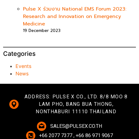
Pulse X ร่วมงาน National EMS Forum 2023:
Research and Innovation on Emergency
Medicine
19 December 2023
Categories
Events
News
ADDRESS: PULSE X CO., LTD. 8/8 MOO 8
LAM PHO, BANG BUA THONG,
NONTHABURI 11110 THAILAND
SALES@PULSEX.CO.TH
+66 2077 7377 , +66 86 971 9067