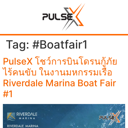
Tag:
#Boatfair1
PulseX โชว์การบินโดรนกู้ภัย
ไร้คนขับ ในงานมหกรรมเรือ
Riverdale Marina Boat Fair
#1