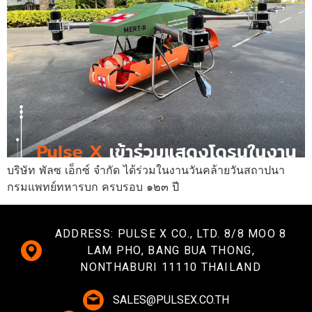
บริษัท พัลซ เอ็กซ์ จำกัด ได้ร่วมในงานวันคล้ายวันสถาปนา
กรมแพทย์ทหารบก ครบรอบ ๑๒๓ ปี
ADDRESS: PULSE X CO., LTD. 8/8 MOO 8
LAM PHO, BANG BUA THONG,
NONTHABURI 11110 THAILAND
SALES@PULSEX.CO.TH